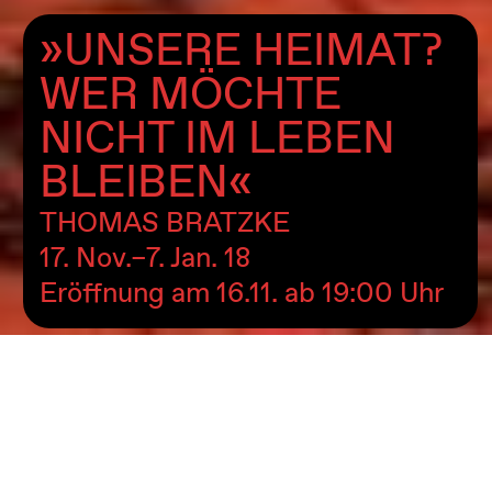
»UNSERE HEIMAT?
WER MÖCHTE
NICHT IM LEBEN
BLEIBEN«
THOMAS BRATZKE
17. Nov.–7. Jan. 18
Eröffnung am 16.11. ab 19:00 Uhr
<- zurück